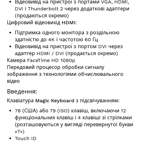
Відеовивід на пристрої з портами VGA, HDMI,
DVI і Thunderbolt 2 через додаткові адаптери
(продаються окремо)
Цифровий відеовихід HDMI:
Підтримка одного монітора з роздільною
здатністю до 4K і частотою 60 Гц
Відеовивід на пристрої з портом DVI через
адаптер HDMI / DVI (продається окремо)
Камера FaceTime HD 1080p
Передовий процесор обробки сигналу
зображення з технологіями обчислювального
відео
Введення:
Клавіатура Magic Keyboard з підсвічуванням:
78 (США) або 79 (ISO) клавіш, включаючи 12
функціональних клавіш і 4 клавіші зі стрілками
(розташовуються у вигляді перевернутої букви
«T»)
Touch ID