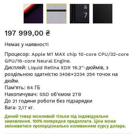
Перейти
197 999,00 ₴
до
початку
Немає у наявності
галереї
зображень
Процесор: Apple M1 MAX chip 10-core CPU/32-core
GPU/16-core Neural Engine.
Дисплей: Liquid Retina XDR 16.2''-дюймів, з
роздільною здатністю 3456×2234 254 точок на
дюйм.
Пам’ять: 64 ГБ
Накопичувач: SSD об’ємом 2TB
До 21 години роботи без підзарядки
Вага: 2,17 кг.
Даний товар можливий тільки під індивідуальне
замовлення. 100% попередня предоплата. Ціна може
змінюватися пропорціонально коливанням курсу долара.