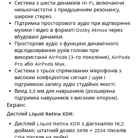
Система з шести динаміків Hi-Fi, включаючи
низькочастотні з придушенням резонансу,
широке стерео.
Підтримка просторового аудіо при відтворенні
музики і відео в форматі Dolby Atmos через
вбудовані динаміки.
Просторове аудіо з функцією динамічного
відслідковування рухів голови при
використанні AirPods (3-го покоління), AirPods
Pro або AirPods Max.
Система з трьох спрямованих мікрофонів з
високим коефіцієнтом сигнал / шум і
підтримкою запису аудіо студійної якості.
Вихід 3,5 мм для навушників (розширена
підтримка навушників з високим опором).
Екран:
Дисплей Liquid Retina XDR:
Дисплей Liquid Retina XDR з діагоналлю 16,2
дюйма9; штатний дозвіл 3456 × 2234 пікселів
(254 пікселя на дюйм)